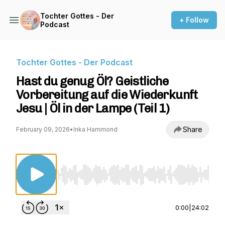
Tochter Gottes - Der
+ Follow
Podcast
Tochter Gottes - Der Podcast
Hast du genug Öl? Geistliche
Vorbereitung auf die Wiederkunft
Jesu | Öl in der Lampe (Teil 1)
Share
February 09, 2026
•
Inka Hammond
Use Left/Right to seek, Home/End to jump to st
0:00
|
24:02