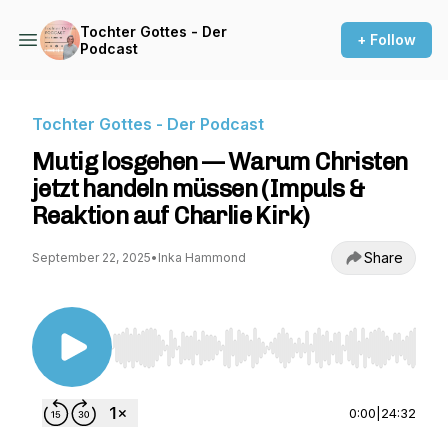
Tochter Gottes - Der
+ Follow
Podcast
Tochter Gottes - Der Podcast
Mutig losgehen — Warum Christen
jetzt handeln müssen (Impuls &
Reaktion auf Charlie Kirk)
Share
September 22, 2025
•
Inka Hammond
Use Left/Right to seek, Home/End to jump to st
0:00
|
24:32