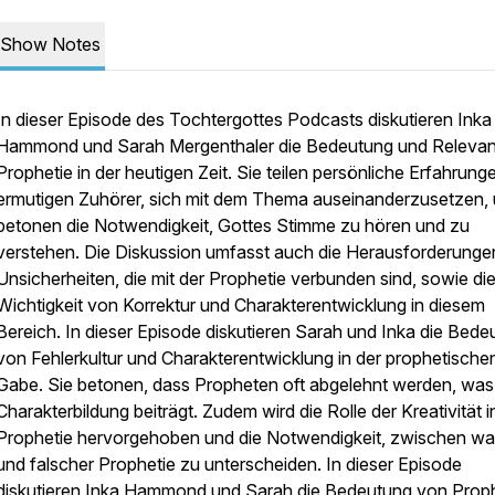
Show Notes
In dieser Episode des Tochtergottes Podcasts diskutieren Inka
Hammond und Sarah Mergenthaler die Bedeutung und Releva
Prophetie in der heutigen Zeit. Sie teilen persönliche Erfahrung
ermutigen Zuhörer, sich mit dem Thema auseinanderzusetzen,
betonen die Notwendigkeit, Gottes Stimme zu hören und zu
verstehen. Die Diskussion umfasst auch die Herausforderunge
Unsicherheiten, die mit der Prophetie verbunden sind, sowie di
Wichtigkeit von Korrektur und Charakterentwicklung in diesem
Bereich. In dieser Episode diskutieren Sarah und Inka die Bede
von Fehlerkultur und Charakterentwicklung in der prophetische
Gabe. Sie betonen, dass Propheten oft abgelehnt werden, was
Charakterbildung beiträgt. Zudem wird die Rolle der Kreativität i
Prophetie hervorgehoben und die Notwendigkeit, zwischen wa
und falscher Prophetie zu unterscheiden. In dieser Episode
diskutieren Inka Hammond und Sarah die Bedeutung von Proph