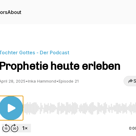
tors
About
Tochter Gottes - Der Podcast
Prophetie heute erleben
S
April 28, 2025
•
Inka Hammond
•
Episode 21
Use Left/Right to seek, Home/End to jump to start o
0:0