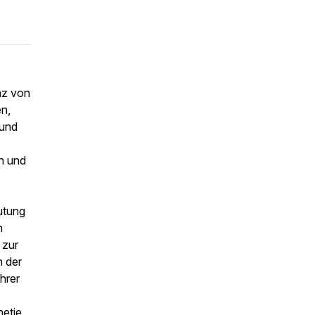
nz von
en,
 und
n und
e
utung
n
 zur
n der
hrer
etie,