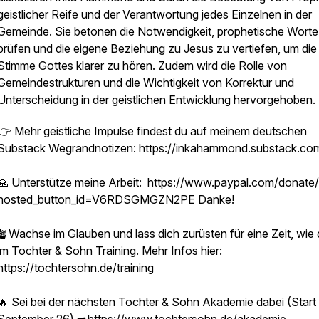
geistlicher Reife und der Verantwortung jedes Einzelnen in der
Gemeinde. Sie betonen die Notwendigkeit, prophetische Worte
prüfen und die eigene Beziehung zu Jesus zu vertiefen, um die
Stimme Gottes klarer zu hören. Zudem wird die Rolle von
Gemeindestrukturen und die Wichtigkeit von Korrektur und
Unterscheidung in der geistlichen Entwicklung hervorgehoben.
👉 Mehr geistliche Impulse findest du auf meinem deutschen
Substack Wegrandnotizen: https://inkahammond.substack.co
🙏 Unterstütze meine Arbeit: https://www.paypal.com/donate
hosted_button_id=V6RDSGMGZN2PE Danke!
🪴Wachse im Glauben und lass dich zurüsten für eine Zeit, wie 
im Tochter & Sohn Training. Mehr Infos hier:
https://tochtersohn.de/training
🔥 Sei bei der nächsten Tochter & Sohn Akademie dabei (Start